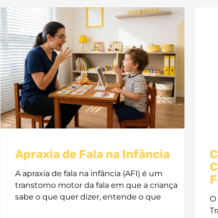
Apraxia de Fala na Infância
C
C
A apraxia de fala na infância (AFI) é um
F
transtorno motor da fala em que a criança
sabe o que quer dizer, entende o que
O 
Tr