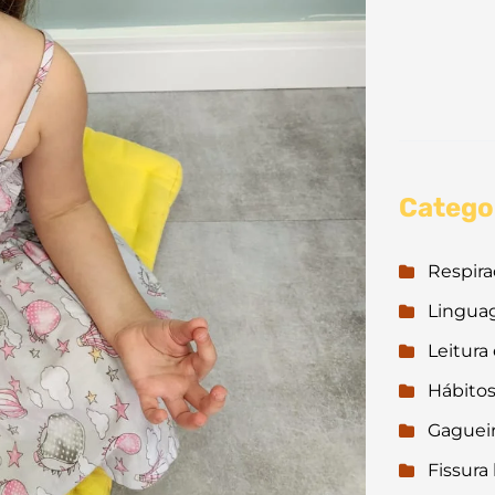
Catego
Respir
Lingu
Leitura 
Hábitos
Gaguei
Fissura