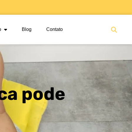
Sea
o
Blog
Contato
ica pode