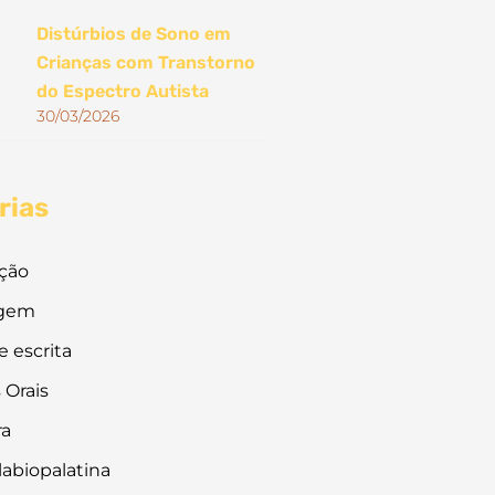
Distúrbios de Sono em
Crianças com Transtorno
do Espectro Autista
30/03/2026
rias
ação
agem
e escrita
 Orais
ra
 labiopalatina