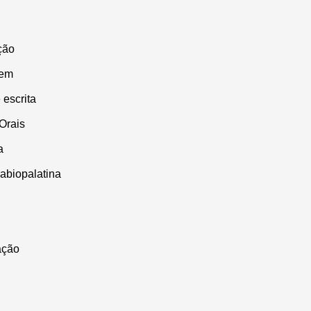
ção
gem
 escrita
Orais
a
labiopalatina
ação