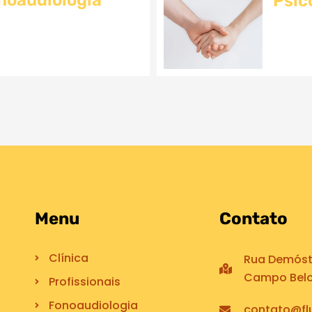
noaudiologia
Psic
Menu
Contato
Clínica
Rua Demóste
Campo Belo,
Profissionais
Fonoaudiologia
contato@flu