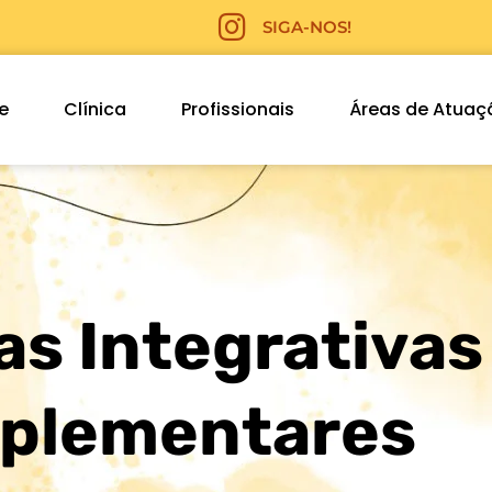
SIGA-NOS!
e
Clínica
Profissionais
Áreas de Atuaç
as Integrativas
plementares