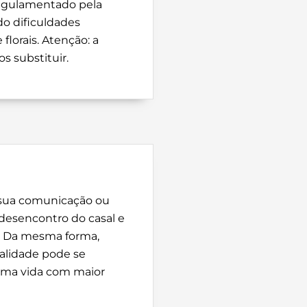
regulamentado pela
o dificuldades
lorais. Atenção: a
s substituir.
sua comunicação ou
 desencontro do casal e
s. Da mesma forma,
alidade pode se
 uma vida com maior