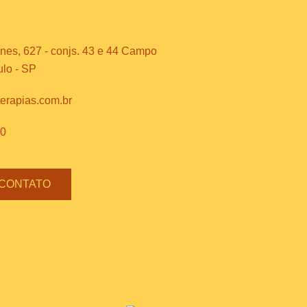
es, 627 - conjs. 43 e 44 Campo
ulo - SP
terapias.com.br
70
 CONTATO