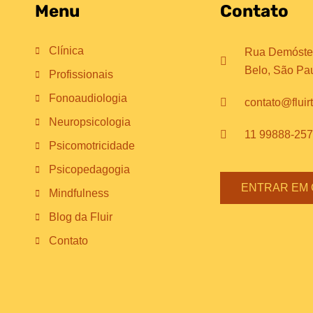
Menu
Contato
Clínica
Rua Demósten
Belo, São Pa
Profissionais
Fonoaudiologia
contato@fluir
Neuropsicologia
11 99888-25
Psicomotricidade
Psicopedagogia
ENTRAR EM
Mindfulness
Blog da Fluir
Contato