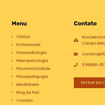
Menu
Contato
Clínica
Rua Demóste
Campo Belo,
Profissionais
Fonoaudiologia
contato@flu
Neuropsicologia
11 99888-25
Psicomotricidade
Psicopedagogia
ENTRAR EM 
Mindfulness
Blog da Fluir
Contato