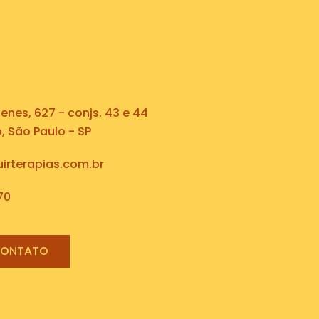
nes, 627 - conjs. 43 e 44
 São Paulo - SP
irterapias.com.br
70
CONTATO