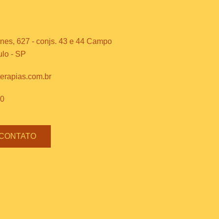
es, 627 - conjs. 43 e 44 Campo
ulo - SP
terapias.com.br
70
 CONTATO