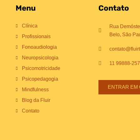
Menu
Contato
Clínica
Rua Demósten
Belo, São Pa
Profissionais
Fonoaudiologia
contato@fluir
Neuropsicologia
11 99888-25
Psicomotricidade
Psicopedagogia
ENTRAR EM
Mindfulness
Blog da Fluir
Contato