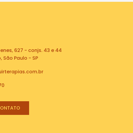
nes, 627 - conjs. 43 e 44
 São Paulo - SP
irterapias.com.br
70
CONTATO