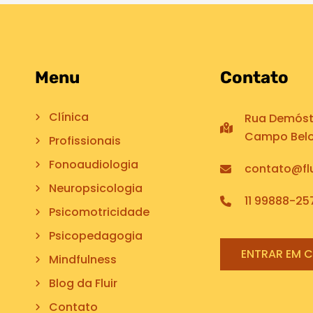
Menu
Contato
Clínica
Rua Demóste
Campo Belo,
Profissionais
Fonoaudiologia
contato@flu
Neuropsicologia
11 99888-25
Psicomotricidade
Psicopedagogia
ENTRAR EM 
Mindfulness
Blog da Fluir
Contato