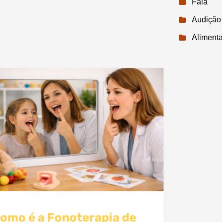
Fala
Audição
Aliment
omo é a Fonoterapia de