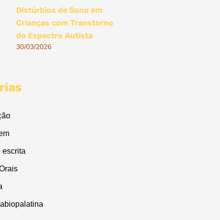
Distúrbios de Sono em
Crianças com Transtorno
do Espectro Autista
30/03/2026
rias
ção
gem
 escrita
Orais
a
labiopalatina